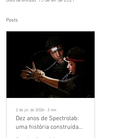
Posts
2 de jul. de 2026
∙
5
min
Dez anos de Spectrolab:
uma história construída
entre encontros, pesquisa