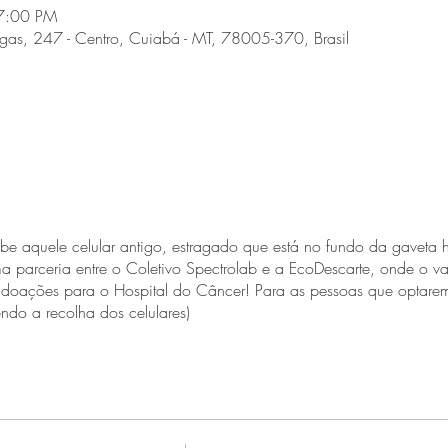
7:00 PM
rgas, 247 - Centro, Cuiabá - MT, 78005-370, Brasil
be aquele celular antigo, estragado que está no fundo da gaveta
 parceria entre o Coletivo Spectrolab e a EcoDescarte, onde o v
m doações para o Hospital do Câncer! Para as pessoas que optarem
ndo a recolha dos celulares)