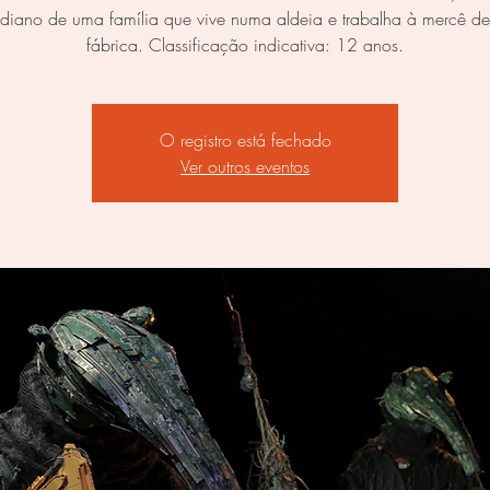
idiano de uma família que vive numa aldeia e trabalha à mercê d
fábrica. Classificação indicativa: 12 anos.
O registro está fechado
Ver outros eventos