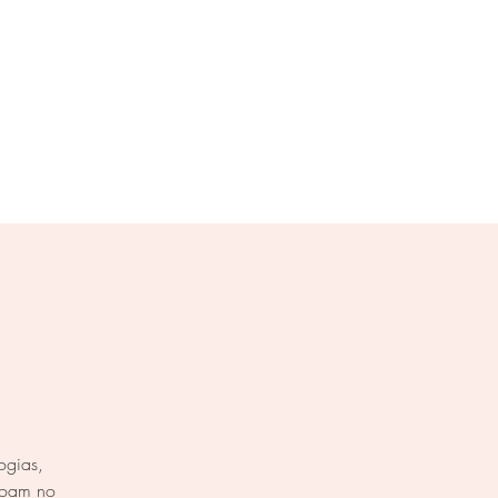
Log In
act
.associate
ogias,
soam no