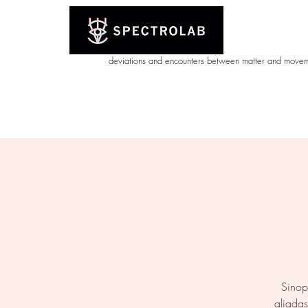
deviations and encounters between matter and move
home.
.works
Sinop
aliada