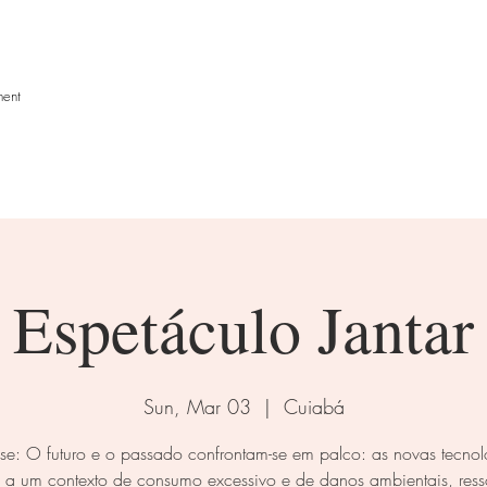
ment
.workshops
.last news
.cont
Espetáculo Jantar
Sun, Mar 03
  |  
Cuiabá
se: O futuro e o passado confrontam-se em palco: as novas tecnol
s a um contexto de consumo excessivo e de danos ambientais, res