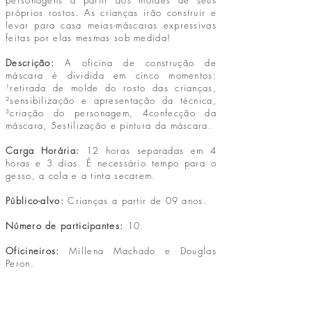
personagens a partir dos moldes de seus
próprios rostos. As crianças irão construir e
levar para casa meias-máscaras expressivas
feitas por elas mesmas sob medida!
Descrição:
A oficina de construção de
máscara é dividida em cinco momentos:
¹retirada de molde do rosto das crianças,
²sensibilização e apresentação da técnica,
³criação do personagem, 4confecção da
máscara, 5estilização e pintura da máscara.
Carga Horária:
12 horas separadas em 4
horas e 3 dias. É necessário tempo para o
gesso, a cola e a tinta secarem.
Público-alvo:
Crianças a partir de 09 anos.
Número de participantes:
10.
Oficineiros:
Millena Machado e Douglas
Peron.