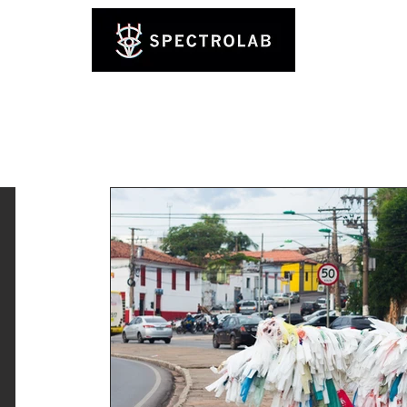
desvios e encontros entre matéria e movimento
.home
.sobre
.r