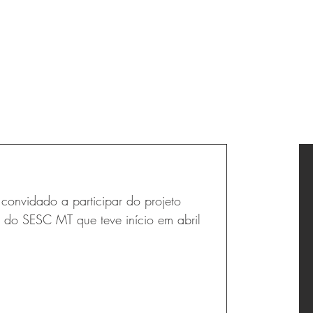
Login
.contato
.associe-se
onvidado a participar do projeto
 do SESC MT que teve início em abril