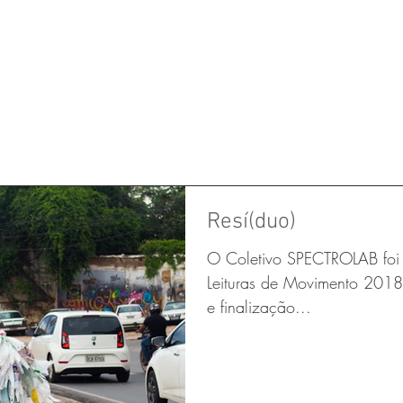
epertório
.cursos e oficinas
.últimas notícias
Resí(duo)
O Coletivo SPECTROLAB foi c
Leituras de Movimento 2018
e finalização...